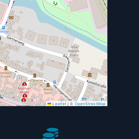
Leaflet
|
©
OpenStreetMap